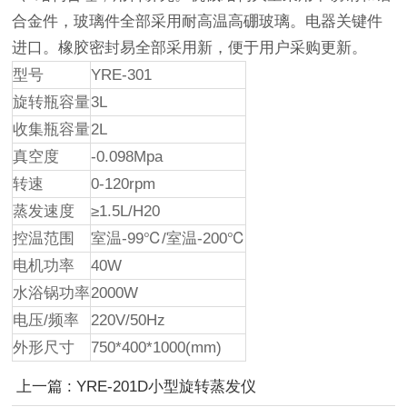
合金件，玻璃件全部采用耐高温高硼玻璃。电器关键件
进口。橡胶密封易全部采用新，便于用户采购更新。
型号
YRE-301
旋转瓶容量
3L
收集瓶容量
2L
真空度
-0.098Mpa
转速
0-120rpm
蒸发速度
≥1.5L/H20
控温范围
室温-99℃/室温-200℃
电机功率
40W
水浴锅功率
2000W
电压/频率
220V/50Hz
外形尺寸
750*400*1000(mm)
上一篇 : YRE-201D小型旋转蒸发仪