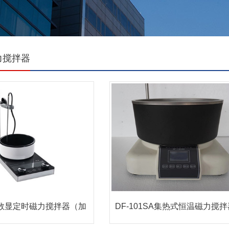
力搅拌器
能数显定时磁力搅拌器（加
DF-101SA集热式恒温磁力搅