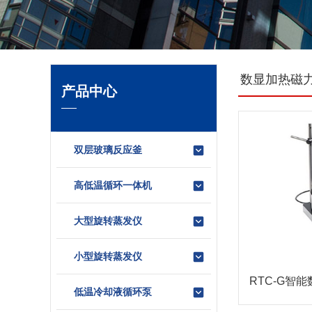
数显加热磁
产品中心
双层玻璃反应釜
高低温循环一体机
大型旋转蒸发仪
小型旋转蒸发仪
RTC-G智
低温冷却液循环泵