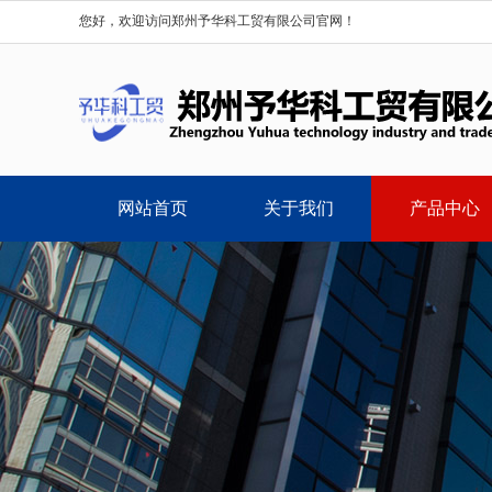
您好，欢迎访问郑州予华科工贸有限公司官网！
网站首页
关于我们
产品中心