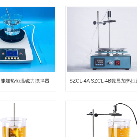
热锅）
锅
0智能加热恒温磁力搅拌器
SZCL-4A SZCL-4B数显加热
搅拌器