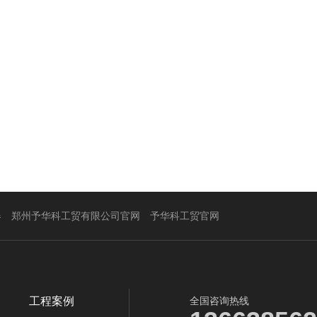
器
郑州予华科工贸有限公司官网
予华科工贸官网
工程案例
全国咨询热线