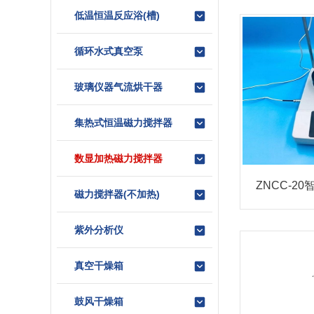
低温恒温反应浴(槽)
循环水式真空泵
玻璃仪器气流烘干器
集热式恒温磁力搅拌器
数显加热磁力搅拌器
ZNCC-2
磁力搅拌器(不加热)
紫外分析仪
真空干燥箱
鼓风干燥箱