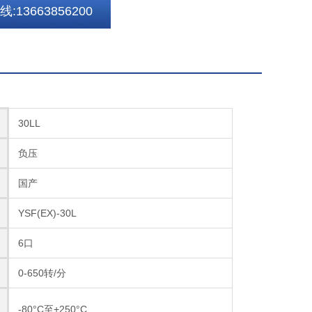
:13663856200
30LL
负压
国产
YSF(EX)-30L
6口
0-650转/分
-80°C至+250°C