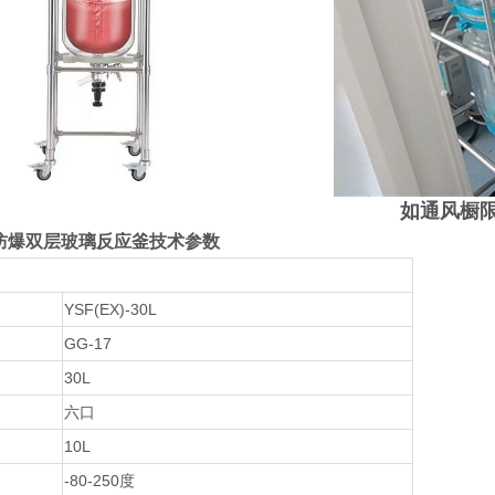
如通风橱
30L防爆双层玻璃反应釜
技术参数
YSF(EX)-30L
GG-17
30L
六口
10L
-80-250
度