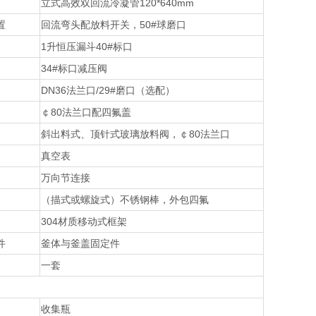
立式高效双回流冷凝管
120*640mm
置
回流弯头配放料开关，50#球磨口
1
升恒压漏斗40#标口
34#
标口减压阀
DN36
法兰口/29#磨口（选配）
￠80法兰口配四氟盖
斜出料式、顶针式玻璃放料阀，￠80法兰口
真空表
万向节连接
（描式或螺旋式）不锈钢棒，外包四氟
304
材质移动式框架
件
釜体与釜盖固定件
一套
收集瓶