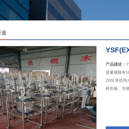
应釜
YSF(
产品描述：
容量规格有1L、
200L等供
样实验、生