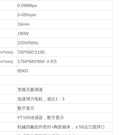
0.098Mpa
0-650rpm
16mm
180W
220V/50Hz
m*mm)
700*580*2100
m*mm)
1750*680*850 0.8
方
85KG
变频无极调速
低速增力电机，速比1：3
数字显示
PT100
传感器，数字显示
机械四氟组件密封+陶瓷轴承，￠50法兰搅拌口