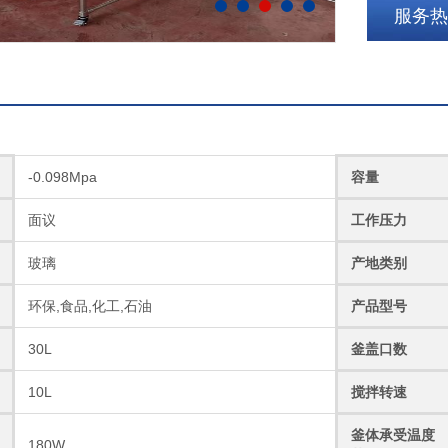
服务热线
-0.098Mpa
容量
面议
工作压力
玻璃
产地类别
环保,食品,化工,石油
产品型号
30L
釜盖口数
10L
搅拌转速
釜体承受温度
180W