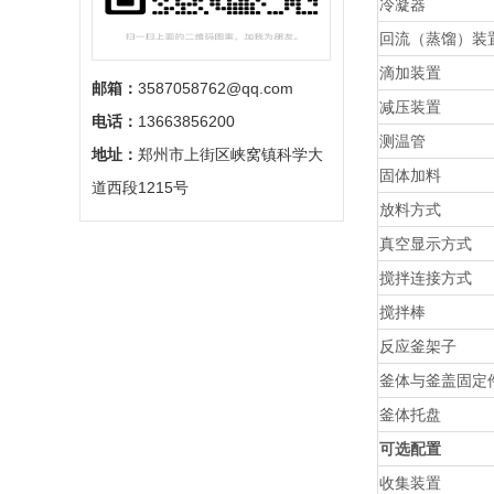
冷凝器
回流（蒸馏）装
滴加装置
邮箱：
3587058762@qq.com
减压装置
电话：
13663856200
测温管
地址：
郑州市上街区峡窝镇科学大
固体加料
道西段1215号
放料方式
真空显示方式
搅拌连接方式
搅拌棒
反应釜架子
釜体与釜盖固定
釜体托盘
可选配置
收集装置