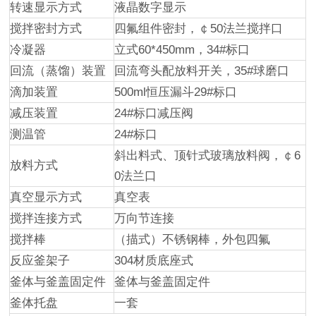
转速显示方式
液晶数字显示
搅拌密封方式
四氟组件密封，￠50法兰搅拌口
冷凝器
立式60*450mm，34#标口
回流（蒸馏）装置
回流弯头配放料开关，35#球磨口
滴加装置
500ml恒压漏斗29#标口
减压装置
24#标口减压阀
测温管
24#标口
斜出料式、顶针式玻璃放料阀，￠6
放料方式
0法兰口
真空显示方式
真空表
搅拌连接方式
万向节连接
搅拌棒
（描式）不锈钢棒，外包四氟
反应釜架子
304材质底座式
釜体与釜盖固定件
釜体与釜盖固定件
釜体托盘
一套