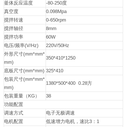
釜体反应温度
-80-250度
真空度
0.098Mpa
搅拌转速
0-650rpm
搅拌轴径
8mm
搅拌功率
60W
电压/频率(V/Hz)
220V/50Hz
外形尺寸(mm*mm*
350*410*1250
mm)
底板尺寸(mm*mm)
325*410
包装尺寸(mm*mm*
1380*500*400 0.28方
mm)
包装重量（KG）
38
功能配置
调速方式
电子无极调速
电机配置
低速增力电机，速比3：1